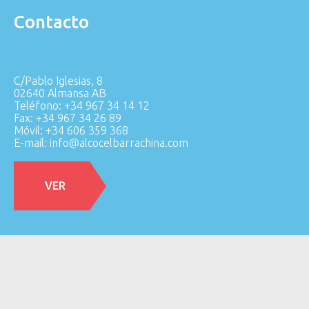
Contacto
C/Pablo Iglesias, 8
02640 Almansa AB
Teléfono: +34 967 34 14 12
Fax: +34 967 34 26 89
Móvil: +34 606 359 368
E-mail:
info@alcocelbarrachina.com
VER