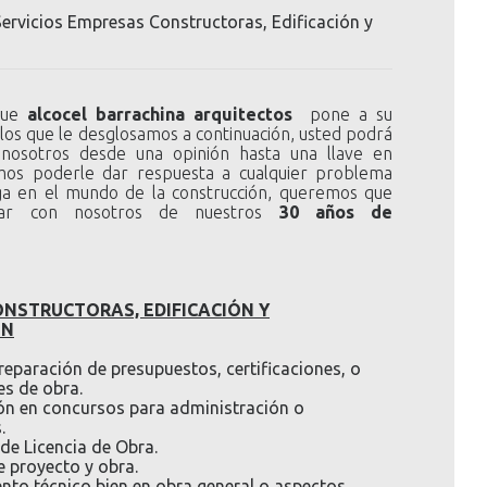
Servicios Empresas Constructoras, Edificación y
 que
alcocel barrachina arquitectos
pone a su
 los que le desglosamos a continuación, usted podrá
 nosotros desde una opinión hasta una llave en
os poderle dar respuesta a cualquier problema
ga en el mundo de la construcción, queremos que
utar con nosotros de nuestros
30 años de
NSTRUCTORAS, EDIFICACIÓN Y
ÓN
preparación de presupuestos, certificaciones, o
es de obra.
ón en concursos para administración o
.
 de Licencia de Obra.
 proyecto y obra.
to técnico bien en obra general o aspectos