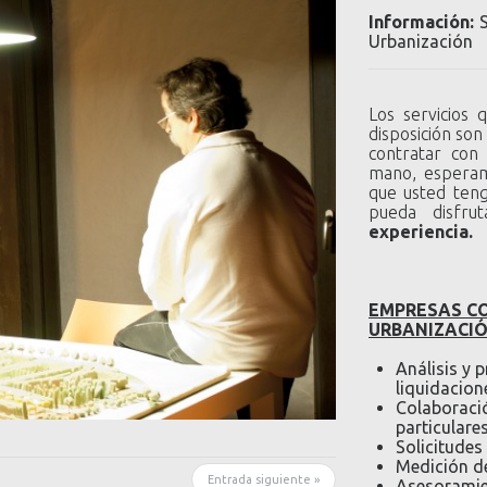
Información:
Urbanización
Los servicios
disposición son
contratar con
mano, esperam
que usted ten
pueda disfr
experiencia.
EMPRESAS CO
URBANIZACI
Análisis y 
liquidacion
Colaboraci
particulares
Solicitudes
Medición de
Entrada siguiente »
Asesoramien