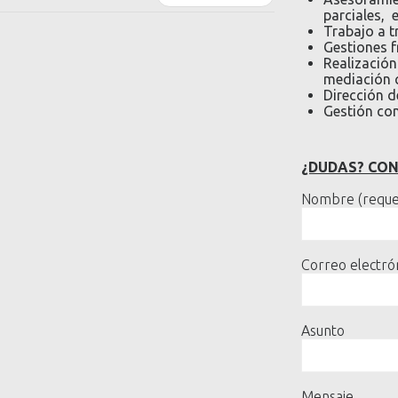
parciales, 
Trabajo a t
Gestiones f
Realización
mediación c
Dirección d
Gestión con
¿DUDAS? CO
Nombre (reque
Correo electrón
Asunto
Mensaje